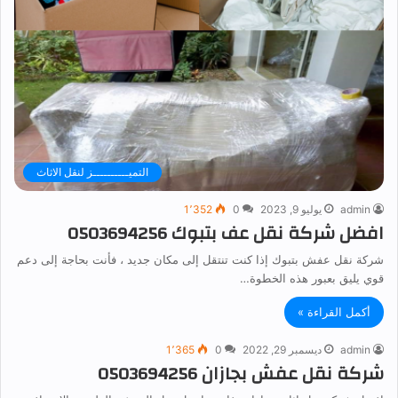
التميــــــــــز لنقل الاثاث
admin
يوليو 9, 2023
0
1٬352
افضل شركة نقل عف بتبوك 0503694256
شركة نقل عفش بتبوك إذا كنت تنتقل إلى مكان جديد ، فأنت بحاجة إلى دعم
قوي يليق بعبور هذه الخطوة…
أكمل القراءة »
admin
ديسمبر 29, 2022
0
1٬365
شركة نقل عفش بجازان 0503694256