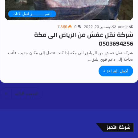
التميــــــــــز لنقل الاثاث
admin
ديسمبر 23, 2022
0
1٬369
شركة نقل عفش من الرياض الى مكة
0503694256
شركة نقل عفش من الرياض الى مكة إذا كنت تنتقل إلى مكان جديد ، فأنت
بحاجة إلى دعم قوي يليق…
أكمل القراءة »
الصفحة التالية
شركة التميز