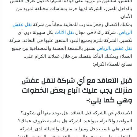
العفش، سائقين تم تدريبه على قيادة السيارات دون تعرف العفش
بالداخل للضرر، الشركة لديها خزنة بمقاسات مختلفة لمزيد من
الأمان.
يمكنك الاتصال وحجز مندوب للمعاينة مجاناً من شركة
نقل عفش
الرياض
، شركة رائدة في مجال
نقل الاثاث
بكل سهولة دون أي
تكسير، الشركة تلتزم بجميع البنود المتفق عليها في التعاقد، شركة
نقل عفش بالرياض
تشتهر بالسمعة الحسنة والمصداقية بين جميع
العملاء ويمكنك التأكد بنفسك من خلال عملائنا الكرام على.
نصائح للعملاء الكرام:
قبل التعاقد مع أي شركة لنقل عفش
منزلك يجب عليك اتباع بعض الخطوات
وهي كما يلي:-
الاستعلام عن الشركة قبل التعاقد، هل يوجد منها أي شكوى؟
المواعيد والالتزام بمواعيد الشركة هل مناسبة ظروف عملك؟
السعر هلي ناسب دخل وميزانية منزلك والعمالة لدى الشركة
والنجارين على مستوى عالي من الخدمة حتى لا يتعرض العفش